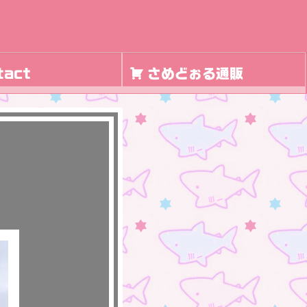
tact
さめどぉる通販